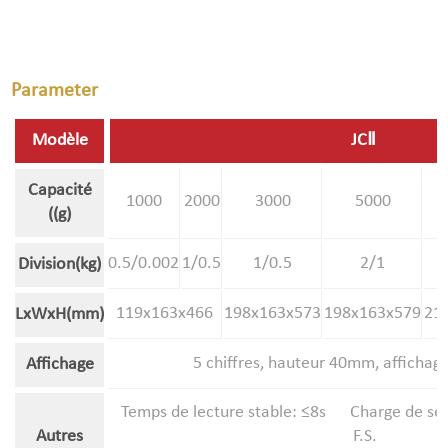
Parameter
Modèle
JCⅡ
Capacité
1000
2000
3000
5000
((g)
0.5/0.002
1/0.5
1/0.5
2/1
Division(kg)
119x163x466
198x163x573
198x163x579
21
LxWxH(mm)
5 chiffres, hauteur 40mm, affichag
Affichage
Temps de lecture stable: ≤8s Charge de sé
Autres
F.S.